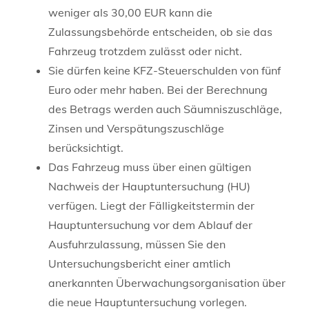
weniger als 30,00 EUR kann die
Zulassungsbehö
r
de entscheiden, ob sie das
Fahrzeug trotzdem zulässt oder nicht.
Sie dürfen keine KFZ-Steuerschulden von fünf
Euro oder mehr haben.
Bei der Berechnung
des Betrags werden auch Säumniszuschläge,
Zinsen und Verspätungszuschläge
b
e
rücksichtigt.
Das Fahrzeug muss über einen gültigen
Nachweis der
Hauptuntersuchung (HU)
verfügen.
Liegt der Fälligkeit
s
termin der
Hauptuntersuchung vor
dem Ablauf der
Au
s
fuhrzula
s
sung
, müssen Sie den
Untersuchungsbericht einer amtlich
anerkannten Überwachungsorganisation über
die neue Hauptuntersuchung vorlegen.