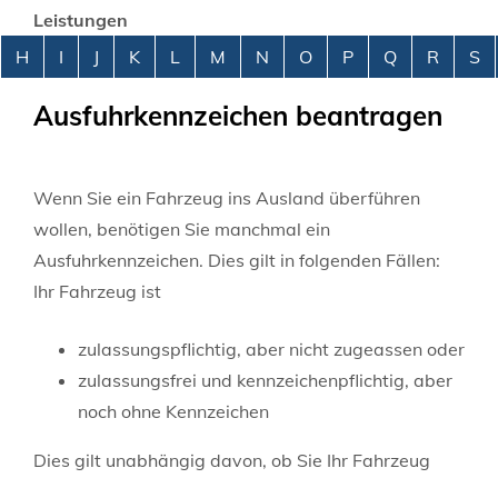
Leistungen
Alphabetisches Register überspringen
H
I
J
K
L
M
N
O
P
Q
R
S
Ausfuhrkennzeichen beantragen
Wenn Sie ein Fahrzeug ins Ausland überführen
wollen, benötigen Sie manchmal ein
Ausfuhrkennzeichen. Dies gilt in folgenden Fällen:
Ihr Fahrzeug ist
zulassungspflichtig, aber nicht zugeassen oder
zulassungsfrei und kennzeichenpflichtig, aber
noch ohne Kennzeichen
Dies gilt unabhängig davon, ob Sie Ihr Fahrzeug