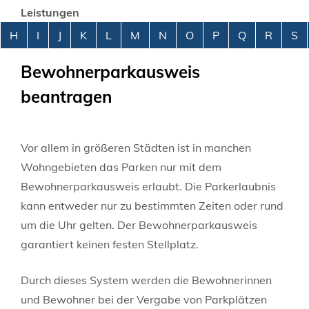
Leistungen
Alphabetisches Register überspringen
H
I
J
K
L
M
N
O
P
Q
R
S
Bewohnerparkausweis
beantragen
Vor allem in größeren Städten ist in manchen
Wohngebieten das Parken nur mit dem
Bewohnerparkausweis erlaubt. Die Parkerlaubnis
kann entweder nur zu bestimmten Zeiten oder rund
um die Uhr gelten. Der Bewohnerparkausweis
garantiert keinen festen Stellplatz.
Durch dieses System werden die Bewohnerinnen
und Bewohner bei der Vergabe von Parkplätzen