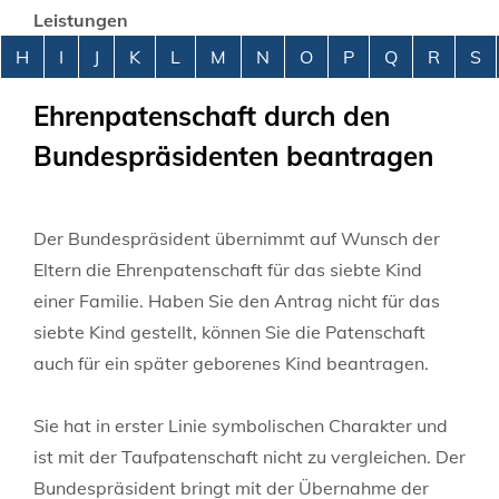
Leistungen
Alphabetisches Register überspringen
H
I
J
K
L
M
N
O
P
Q
R
S
Ehrenpatenschaft durch den
Bundespräsidenten beantragen
Der Bundespräsident übernimmt auf Wunsch der
Eltern die Ehrenpatenschaft für das siebte Kind
einer Familie.
Haben Sie den Antrag nicht für das
siebte Kind gestellt, können Sie die Patenschaft
auch für ein später geborenes Kind beantragen.
Sie hat in erster Linie symbolischen Charakter und
ist mit der Taufpatenschaft nicht zu vergleichen. Der
Bundespräsident bringt mit der Übernahme der