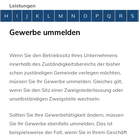
Leistungen
Alphabetisches Register überspringen
H
I
J
K
L
M
N
O
P
Q
R
S
Gewerbe ummelden
Wenn Sie den Betriebssitz Ihres Unternehmens
innerhalb des Zuständigkeitsbereichs der bisher
schon zuständigen Gemeinde verlegen möchten,
müssen Sie Ihr Gewerbe ummelden. Gleiches gilt,
wenn Sie den Sitz einer Zweigniederlassung oder
unselbständigen Zweigstelle wechseln.
Sollten Sie Ihre Gewerbetätigkeit ändern, müssen
Sie Ihr Gewerbe ebenfalls ummelden. Das ist
beispielsweise der Fall, wenn Sie in Ihrem Geschäft