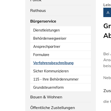
Lei
Rathaus
Alph
A
Bürgerservice
Gr
Dienstleistungen
Ab
Behördenwegweiser
Ansprechpartner
Bei
Formulare
Ans
Verfahrensbeschreibung
bei
Sicher Kommunizieren
Neb
115 - Ihre Behördennummer
Grundsteuerreform
Zus
Bauen & Wohnen
die
Öffentliche Zustellungen