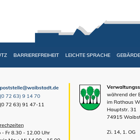
UTZ
BARRIEREFREIHEIT
LEICHTE SPRACHE
GEBÄRD
Verwaltungsst
poststelle@waibstadt.de
während der
(0
72
63) 9
14
70
im Rathaus W
(0
72
63) 91
47-11
Hauptstr. 31
74915 Waibs
rechzeiten
Zi. 14, 1. OG
 - Fr 8.30 - 12.00 Uhr