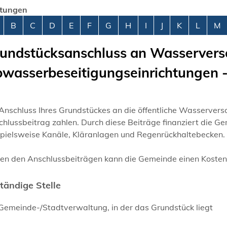
stungen
abetisches Register überspringen
B
C
D
E
F
G
H
I
J
K
L
M
undstücksanschluss an Wasservers
wasserbeseitigungseinrichtungen -
 Anschluss Ihres Grundstückes an die öffentliche Wasserve
chlussbeitrag zahlen.
Durch diese Beiträge finanziert die
spielsweise Kanäle, Kläranlagen und Regenrückhaltebecken.
en den Anschlussbeiträgen kann die Gemeinde einen Kostene
tändige Stelle
 Gemeinde-/Stadtverwaltung, in der das Grundstück liegt