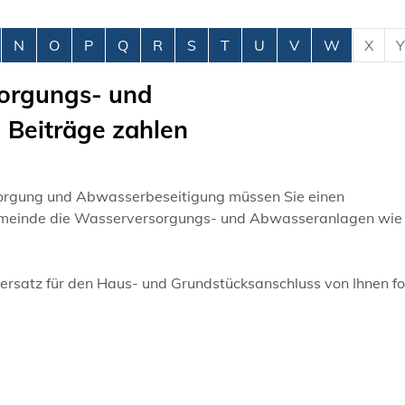
N
O
P
Q
R
S
T
U
V
W
X
Y
orgungs- und
 Beiträge zahlen
rsorgung und Abwasserbeseitigung müssen Sie einen
 Gemeinde die Wasserversorgungs- und Abwasseranlagen wie
rsatz für den Haus- und Grundstücksanschluss von Ihnen fo