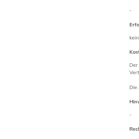
-
Erf
kei
Kos
Der 
Vert
Die 
Hin
-
Rec