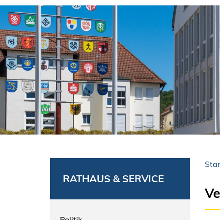
Star
RATHAUS & SERVICE
Ve
Politik