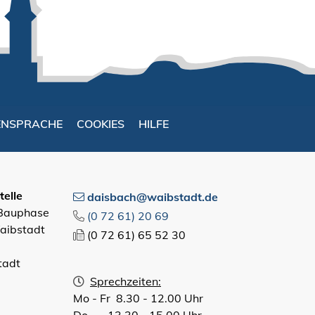
ENSPRACHE
COOKIES
HILFE
elle
daisbach@waibstadt.de
 Bauphase
(0
72
61) 20
69
aibstadt
(0
72
61) 65
52
30
tadt
Sprechzeiten:
Mo - Fr 8.30 - 12.00 Uhr