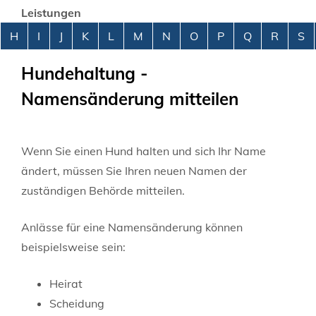
Leistungen
Alphabetisches Register überspringen
H
I
J
K
L
M
N
O
P
Q
R
S
Hundehaltung -
Namensänderung mitteilen
Wenn Sie einen Hund halten und sich Ihr Name
ändert, müssen Sie Ihren neuen Namen der
zuständigen Behörde mitteilen.
Anlässe für eine Namensänderung können
beispielsweise sein:
Heirat
Scheidung