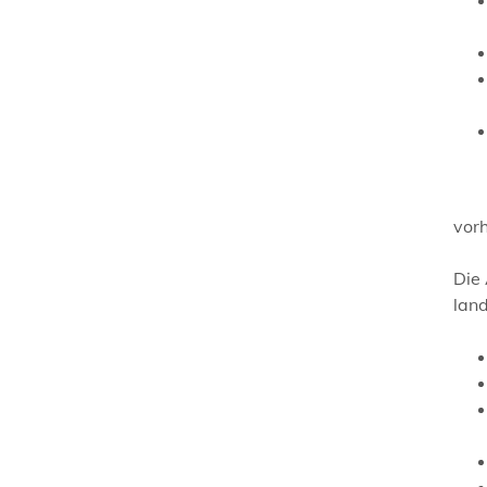
vorh
Die 
lan