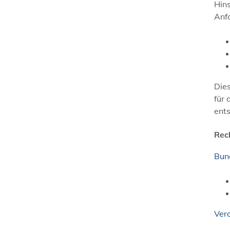
Hin
Anf
Die
für
ent
Rec
Bun
Ver