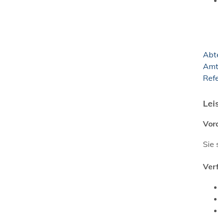
Abt
Amt
Ref
Lei
Vor
Sie 
Ver