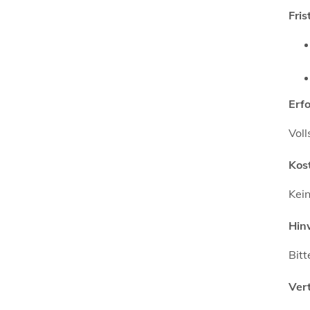
Fris
Erf
Vol
Kos
Kei
Hin
Bitt
Ver