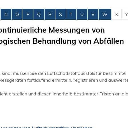
N
O
P
Q
R
S
T
U
V
W
X
Y
ontinuierliche Messungen von
logischen Behandlung von Abfällen
 sind, müssen Sie den Luftschadstoffausstoß für bestimmte
Messgeräten fortlaufend ermitteln, registrieren und auswert
t erstellen und diesen innerhalb bestimmter Fristen an die
Messungen von Luftschadstoffen einreichen