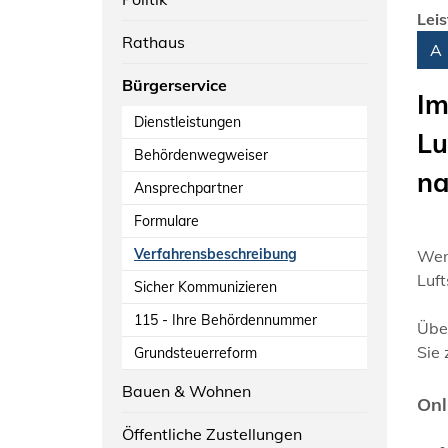
Lei
Rathaus
Alph
A
Bürgerservice
Im
Dienstleistungen
Lu
Behördenwegweiser
na
Ansprechpartner
Formulare
Verfahrensbeschreibung
Wen
Luft
Sicher Kommunizieren
115 - Ihre Behördennummer
Über
Sie
Grundsteuerreform
Bauen & Wohnen
Onl
Öffentliche Zustellungen