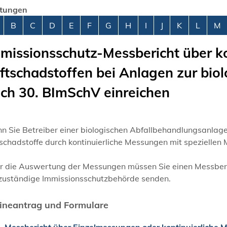
stungen
abetisches Register überspringen
B
C
D
E
F
G
H
I
J
K
L
M
missionsschutz-Messbericht über k
ftschadstoffen bei Anlagen zur bio
ch 30. BImSchV einreichen
n Sie Betreiber einer biologischen Abfallbehandlungsanlage
schadstoffe durch kontinuierliche Messungen mit speziellen 
 die Auswertung der Messungen müssen Sie einen Messberich
 zuständige Immissionsschutzbehörde senden.
ineantrag und Formulare
Messbericht über Einzelmessungen oder kontinuierliche 