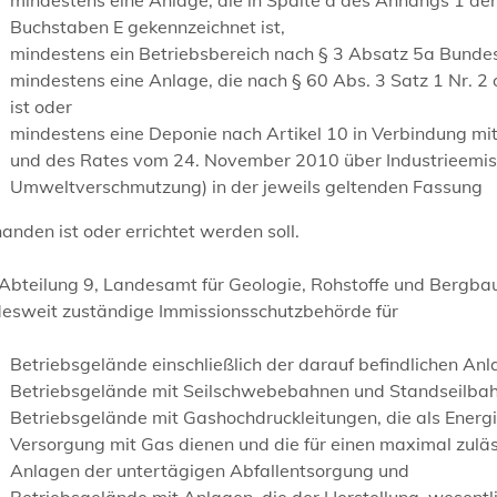
Buchstaben E gekennzeichnet ist,
mindestens ein Betriebsbereich nach § 3 Absatz 5a Bundes
mindestens eine Anlage, die nach § 60 Abs. 3 Satz 1 Nr.
ist oder
mindestens eine Deponie nach Artikel 10 in Verbindung mi
und des Rates vom 24. November 2010 über Industrieemis
Umweltverschmutzung) in der jeweils geltenden Fassung
anden ist oder errichtet werden soll.
Abteilung 9, Landesamt für Geologie, Rohstoffe und Bergbau
desweit zuständige Immissionsschutzbehörde für
Betriebsgelände einschließlich der darauf befindlichen Anl
Betriebsgelände mit Seilschwebebahnen und Standseilbah
Betriebsgelände mit Gashochdruckleitungen, die als Energ
Versorgung mit Gas dienen und die für einen maximal zuläs
Anlagen der untertägigen Abfallentsorgung und
Betriebsgelände mit Anlagen, die der Herstellung, wesent