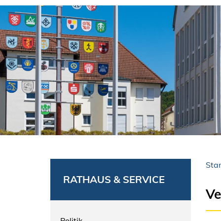
Star
RATHAUS & SERVICE
Ve
Politik