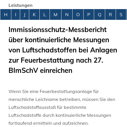
Leistungen
Alphabetisches Register überspringen
H
I
J
K
L
M
N
O
P
Q
R
S
Immissionsschutz-Messbericht
über kontinuierliche Messungen
von Luftschadstoffen bei Anlagen
zur Feuerbestattung nach 27.
BImSchV einreichen
Wenn Sie eine Feuerbestattungsanlage für
menschliche Leichname betreiben, müssen Sie den
Luftschadstoffausstoß für bestimmte
Luftschadstoffe durch kontinuierliche Messungen
fortlaufend ermitteln und aufzeichnen.