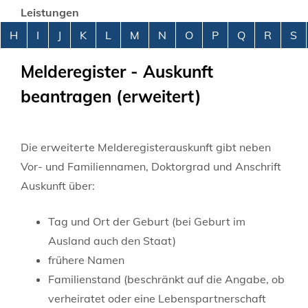
Leistungen
Alphabetisches Register überspringen
H
I
J
K
L
M
N
O
P
Q
R
S
Melderegister - Auskunft
beantragen (erweitert)
Die erweiterte Melderegisterauskunft gibt neben
Vor- und Familiennamen, Doktorgrad und Anschrift
Auskunft über:
Tag und Ort der Geburt (bei Geburt im
Ausland auch den Staat)
frühere Namen
Familienstand (beschränkt auf die Angabe, ob
verheiratet oder eine Lebenspartnerschaft