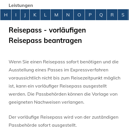
Leistungen
Alphabetisches Register überspringen
H
I
J
K
L
M
N
O
P
Q
R
S
Reisepass - vorläufigen
Reisepass beantragen
Wenn Sie einen Reisepass sofort benötigen und die
Ausstellung eines Passes im Expressverfahren
voraussichtlich nicht bis zum Reisezeitpunkt möglich
ist, kann ein vorläufiger Reisepass ausgestellt
werden.
Die Passbehörden können die Vorlage von
geeigneten Nachweisen verlangen.
Der vorläufige Reisepass wird von der zuständigen
Passbehörde sofort ausgestellt.