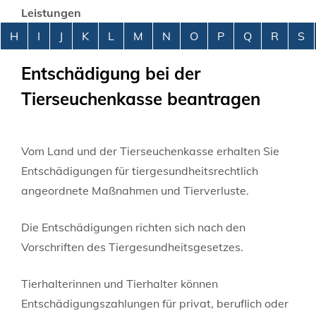
Leistungen
Alphabetisches Register überspringen
H
I
J
K
L
M
N
O
P
Q
R
S
Entschädigung bei der
Tierseuchenkasse beantragen
Vom Land und der Tierseuchenkasse erhalten Sie
Entschädigungen für tiergesundheitsrechtlich
angeordnete Maßnahmen und Tierverluste.
Die Entschädigungen richten sich nach den
Vorschriften des Tiergesundheitsgesetzes.
Tierhalterinnen und Tierhalter können
Entschädigungszahlungen für privat, beruflich oder