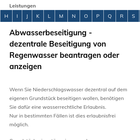
Leistungen
Alphabetisches Register überspringen
H
I
J
K
L
M
N
O
P
Q
R
S
Abwasserbeseitigung -
dezentrale Beseitigung von
Regenwasser beantragen oder
anzeigen
Wenn Sie Niederschlagswasser dezentral auf dem
eigenen Grundstück beseitigen wollen, benötigen
Sie dafür eine wasserrechtliche Erlaubnis.
Nur in bestimmten Fällen ist dies erlaubnisfrei
möglich.