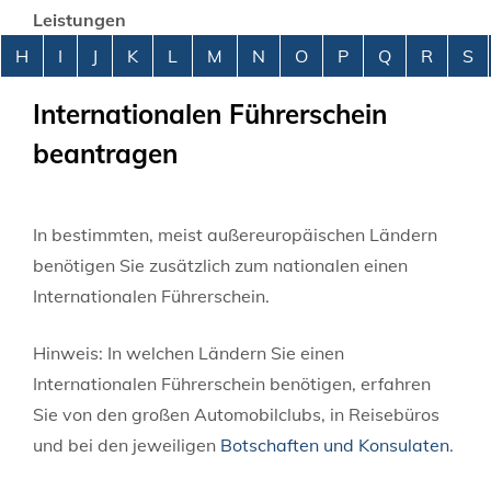
Leistungen
Alphabetisches Register überspringen
H
I
J
K
L
M
N
O
P
Q
R
S
Internationalen Führerschein
beantragen
In bestimmten, meist außereuropäischen Ländern
benötigen Sie zusätzlich zum nationalen einen
Internationalen Führerschein.
Hinweis:
In welchen Ländern Sie einen
Internationalen Führe
r
schein benötigen, erfahren
Sie von den großen Automobilclubs, in Reisebüros
und bei den jeweiligen
Botschaften und Konsulaten
.