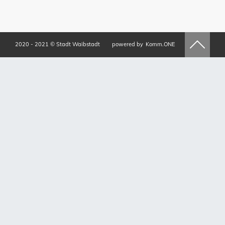
2020 - 2021 © Stadt Waibstadt
powered by
Komm.ONE