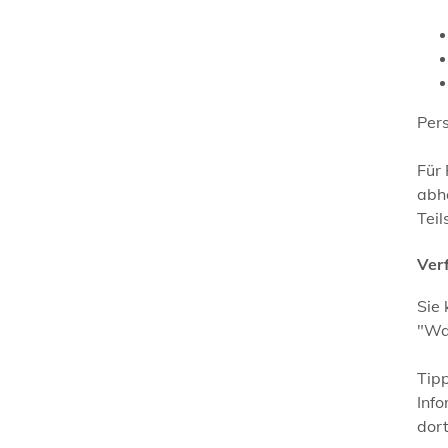
Per
Für 
abhä
Tei
Ver
Sie 
"War
Tipp
Inf
dort