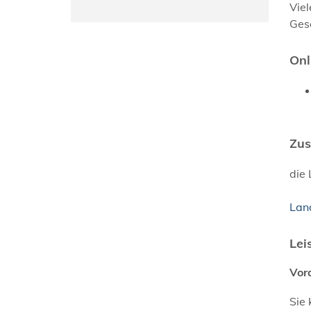
Vie
Ges
Onl
Zus
die
Lan
Lei
Vor
Sie