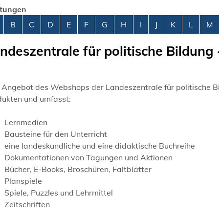
stungen
abetisches Register überspringen
B
C
D
E
F
G
H
I
J
K
L
M
ndeszentrale für politische Bildun
 Angebot des Webshops der Landeszentrale für politische Bi
dukten und umfasst:
Lernmedien
Bausteine für den Unterricht
eine landeskundliche und eine didaktische Buchreihe
Dokumentationen von Tagungen und Aktionen
Bücher, E-Books, Broschüren, Faltblätter
Planspiele
Spiele, Puzzles und Lehrmittel
Zeitschriften