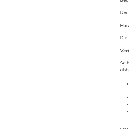
Der 
Hin
Die 
Ver
Selb
abho
Fre