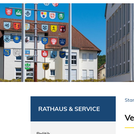
Star
RATHAUS & SERVICE
Ve
Politik