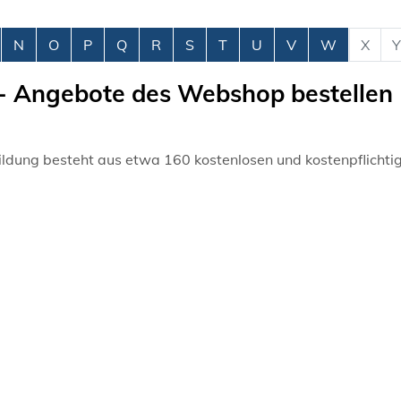
N
O
P
Q
R
S
T
U
V
W
X
Y
g - Angebote des Webshop bestellen
ldung besteht aus etwa 160 kostenlosen und kostenpflichti