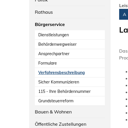
Lei
Rathaus
Alph
A
Bürgerservice
La
Dienstleistungen
Behördenwegweiser
Das
Ansprechpartner
Pro
Formulare
Verfahrensbeschreibung
Sicher Kommunizieren
115 - Ihre Behördennummer
Grundsteuerreform
Bauen & Wohnen
Öffentliche Zustellungen