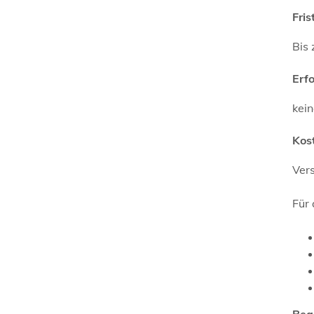
Fris
Bis 
Erf
kei
Kos
Ver
Für 
Bea