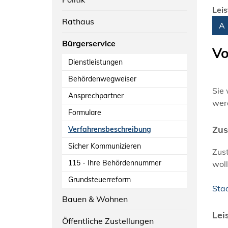
Lei
Rathaus
Alph
A
Bürgerservice
Vo
Dienstleistungen
Behördenwegweiser
Sie
Ansprechpartner
wer
Formulare
Zus
Verfahrensbeschreibung
Sicher Kommunizieren
Zust
115 - Ihre Behördennummer
woll
Grundsteuerreform
Sta
Bauen & Wohnen
Lei
Öffentliche Zustellungen