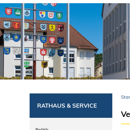
Star
RATHAUS & SERVICE
Ve
Politik