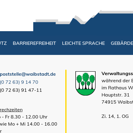
UTZ
BARRIEREFREIHEIT
LEICHTE SPRACHE
GEBÄRD
Verwaltungsst
poststelle@waibstadt.de
während der
(0
72
63) 9
14
70
im Rathaus W
(0
72
63) 91
47-11
Hauptstr. 31
74915 Waibs
rechzeiten
Zi. 14, 1. OG
 - Fr 8.30 - 12.00 Uhr
wie Mo + Mi 14.00 - 16.00
r