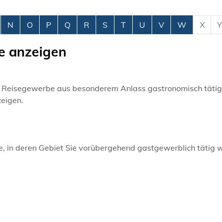
N
O
P
Q
R
S
T
U
V
W
X
Y
e anzeigen
m Reisegewerbe aus besonderem Anlass gastronomisch tätig
eigen.
e, in deren
Gebiet Sie vorübergehend gastgewerblich tätig 