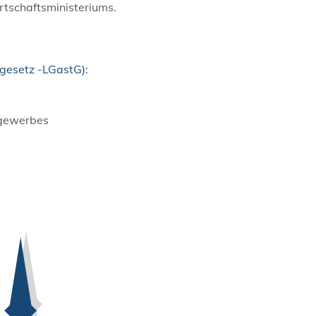
tschaftsministeriums.
gesetz -LGastG):
ngewerbes