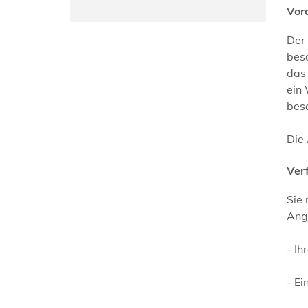
Vor
Der
beso
das 
ein 
bes
Die 
Ver
Sie
Ang
- I
- Ei