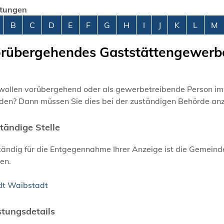
stungen
abetisches Register überspringen
B
C
D
E
F
G
H
I
J
K
L
M
rübergehendes Gaststättengewerb
 wollen vorübergehend oder als gewerbetreibende Person i
den? Dann müssen Sie dies bei der zuständigen Behörde anz
tändige Stelle
ändig für die Entgegennahme Ihrer Anzeige ist die Gemeind
en.
dt Waibstadt
stungsdetails