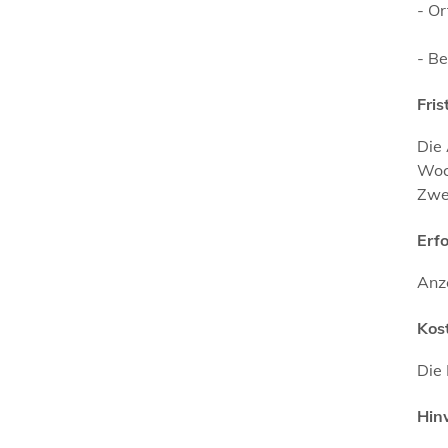
- O
- B
Fris
Die
Woc
Zwe
Erf
Anz
Kos
Die
Hin