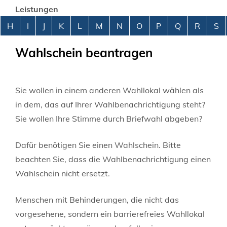
Leistungen
Alphabetisches Register überspringen
H
I
J
K
L
M
N
O
P
Q
R
S
Wahlschein beantragen
Sie wollen in einem anderen Wahllokal wählen als
in dem, das auf Ihrer Wahlbenachrichtigung steht?
Sie wollen Ihre Stimme durch Briefwahl abgeben?
Dafür benötigen Sie einen Wahlschein. Bitte
beachten Sie, dass die Wahlbenachrichtigung einen
Wahlschein nicht ersetzt.
Menschen mit Behinderungen, die nicht das
vorgesehene, sondern ein barrierefreies Wahllokal