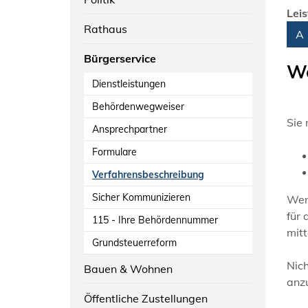
Lei
Rathaus
Alph
A
Bürgerservice
Wo
Dienstleistungen
Behördenwegweiser
Sie
Ansprechpartner
Formulare
Verfahrensbeschreibung
Sicher Kommunizieren
Wen
für 
115 - Ihre Behördennummer
mitt
Grundsteuerreform
Nich
Bauen & Wohnen
anzu
Öffentliche Zustellungen