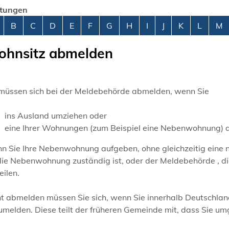
stungen
abetisches Register überspringen
B
C
D
E
F
G
H
I
J
K
L
M
hnsitz abmelden
 müssen sich bei der Meldebehörde abmelden, wenn Sie
ins Ausland umziehen oder
eine Ihrer Wohnungen (zum Beispiel eine Nebenwohnung) a
n Sie Ihre Nebenwohnung aufgeben, ohne gleichzeitig eine 
die Nebenwohnung zuständig ist, oder der Meldebehörde , di
eilen.
t abmelden müssen Sie sich, wenn Sie innerhalb Deutschlan
melden. Diese teilt der früheren Gemeinde mit, dass Sie um