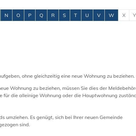
N
O
P
Q
R
S
T
U
V
W
X
Y
ufgeben, ohne gleichzeitig eine neue Wohnung zu beziehen.
neue Wohnung zu beziehen, müssen Sie dies der Meldebehör
e für die alleinige Wohnung oder die Hauptwohnung zuständi
ds umziehen. Es genügt, sich bei Ihrer neuen Gemeinde
gezogen sind.