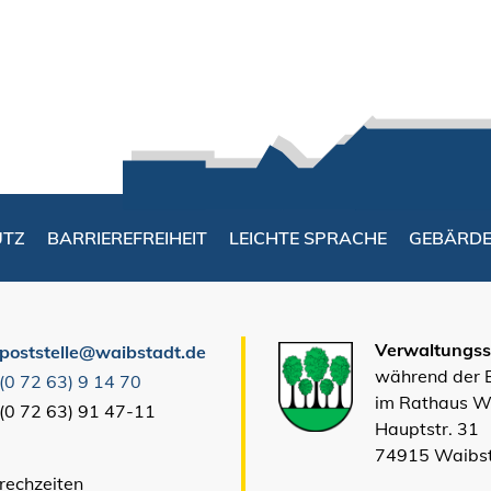
UTZ
BARRIEREFREIHEIT
LEICHTE SPRACHE
GEBÄRD
Verwaltungsst
poststelle@waibstadt.de
während der
(0
72
63) 9
14
70
im Rathaus W
(0
72
63) 91
47-11
Hauptstr. 31
74915 Waibs
rechzeiten