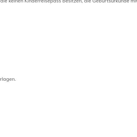
 die keinen Kinderreisepass besitzen, die Geburtsurkunde mit
rlagen.