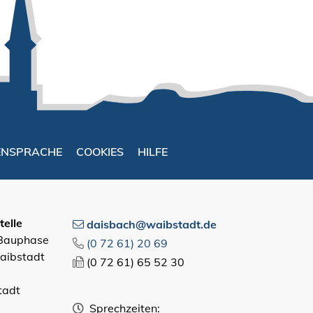
ENSPRACHE
COOKIES
HILFE
elle
daisbach@waibstadt.de
 Bauphase
(0
72
61) 20
69
aibstadt
(0
72
61) 65
52
30
tadt
Sprechzeiten: