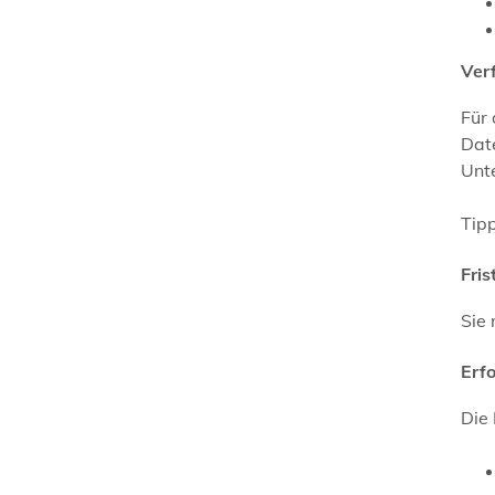
Ver
Für
Date
Unte
Tipp
Fris
Sie
Erf
Die 