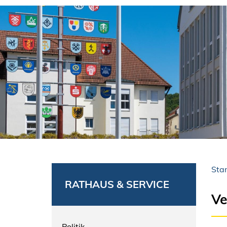
Star
RATHAUS & SERVICE
Ve
Politik