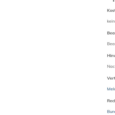
Kos
kei
Bea
Bear
Hin
Nach
Ver
Mel
Rec
Bun