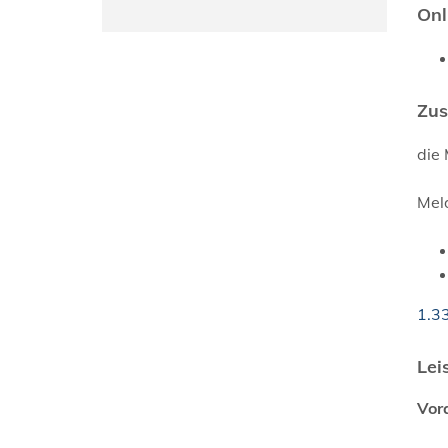
Onl
Zus
die
Mel
1.3
Lei
Vor