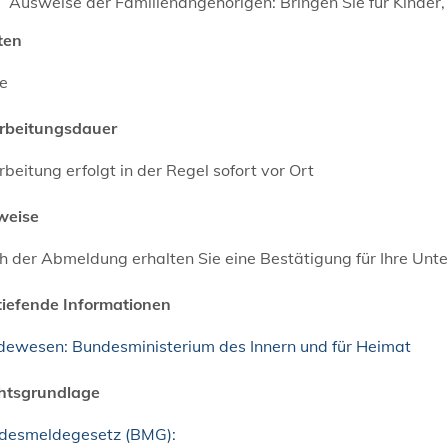
Ausweise der Familienangehörigen: Bringen Sie für Kinder,
ten
ne
rbeitungsdauer
beitung erfolgt in der Regel sofort vor Ort
weise
 der Abmeldung erhalten Sie eine Bestätigung für Ihre Unte
tiefende Informationen
dewesen: Bundesministerium des Innern und für Heimat
htsgrundlage
desmeldegesetz (BMG):