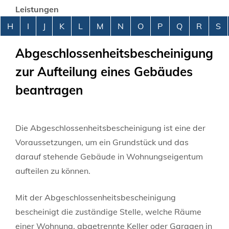
Leistungen
Alphabetisches Register überspringen
H
I
J
K
L
M
N
O
P
Q
R
S
Abgeschlossenheitsbescheinigung
zur Aufteilung eines Gebäudes
beantragen
Die Abgeschlossenheitsbescheinigung ist eine der
Voraussetzungen, um ein Grundstück und das
darauf stehende Gebäude in Wohnungseigentum
aufteilen zu können.
Mit der Abgeschlossenheitsbescheinigung
bescheinigt die zuständige Stelle, welche Räume
einer Wohnung, abgetrennte Keller oder Garagen in