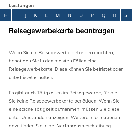
Leistungen
Alphabetisches Register überspringen
H
I
J
K
L
M
N
O
P
Q
R
S
Reisegewerbekarte beantragen
Wenn Sie ein Reisegewerbe betreiben möchten,
benötigen Sie in den meisten Fällen eine
Reisegewerbekarte. Diese können Sie befristet oder
unbefristet erhalten.
Es gibt auch Tätigkeiten im Reisegewerbe, für die
Sie keine Reisegewerbekarte benötigen. Wenn Sie
eine solche Tätigkeit aufnehmen, müssen Sie diese
unter Umständen anzeigen. Weitere Informationen
dazu finden Sie in der Verfahrensbeschreibung