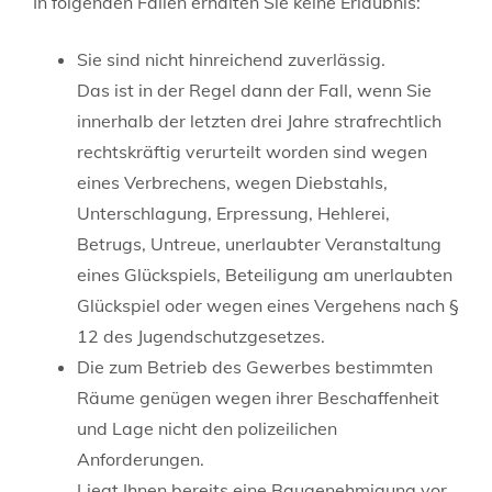
In folgenden Fällen erhalten Sie keine Erlaubnis:
Sie sind nicht hinreichend zuverlässig.
Das ist in der Regel dann der Fall, wenn Sie
innerhalb der letzten drei Jahre strafrechtlich
rechtskräftig verurteilt worden sind wegen
eines Verbrechens, wegen Diebstahls,
Unterschlagung, Erpressung, Hehlerei,
Betrugs, Untreue, unerlaubter Veranstaltung
eines Glückspiels, Beteiligung am unerlaubten
Glückspiel oder wegen eines Vergehens nach §
12 des Jugendschutzgesetzes.
Die zum Betrieb des Gewerbes bestimmten
Räume genügen wegen ihrer Beschaffenheit
und Lage nicht den polizeilichen
Anforderungen.
Liegt Ihnen bereits eine Baugenehmigung vor,