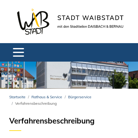
Startseite
Rathaus & Service
Bürgerservice
Verfahrensbeschreibung
Verfahrensbeschreibung