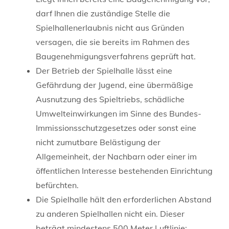
darf Ihnen die zuständige Stelle die
Spielhallenerlaubnis nicht aus Gründen
versagen, die sie bereits im Rahmen des
Baugenehmigungsverfahrens geprüft hat.
Der Betrieb der Spielhalle lässt eine
Gefährdung der Jugend, eine übermäßige
Ausnutzung des Spieltriebs, schädliche
Umwelteinwirkungen im Sinne des Bundes-
Immissionsschutzgesetzes oder sonst eine
nicht zumutbare Belästigung der
Allgemeinheit, der Nachbarn oder einer im
öffentlichen Interesse bestehenden Einrichtung
befürchten.
Die Spielhalle hält den erforderlichen Abstand
zu anderen Spielhallen nicht ein.
Dieser
beträgt mindestens 500 Meter Luftlinie;