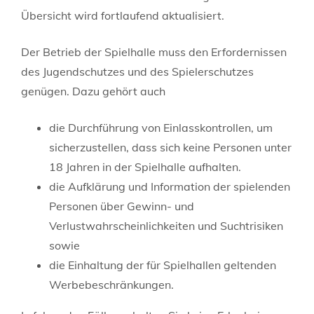
Übersicht wird fortlaufend aktualisiert.
Der Betrieb der Spielhalle muss den Erfordernissen
des Jugendschutzes und des Spielerschutzes
genügen.
Dazu gehört auch
die Durchführung von Einlasskontrollen,
um
sicherzustellen, dass sich keine Personen unter
18 Jahren in der Spielhalle aufhalten.
die Aufklärung und Information der spielenden
Personen über Gewinn- und
Verlustwahrscheinlichkeiten und Suchtrisiken
sowie
die Einhaltung der für Spielhallen geltenden
Werbebeschränkungen.