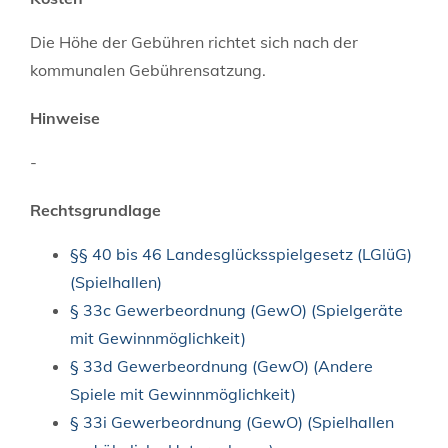
Die Höhe der Gebühren richtet sich nach der
kommunalen Gebührensatzung.
Hinweise
-
Rechtsgrundlage
§§ 40 bis 46 Landesglücksspielgesetz (LGlüG)
(Spielhallen)
§ 33c Gewerbeordnung (GewO) (Spielgeräte
mit Gewinnmöglichkeit)
§ 33d Gewerbeordnung (GewO) (Andere
Spiele mit Gewinnmöglichkeit)
§ 33i Gewerbeordnung (GewO) (Spielhallen