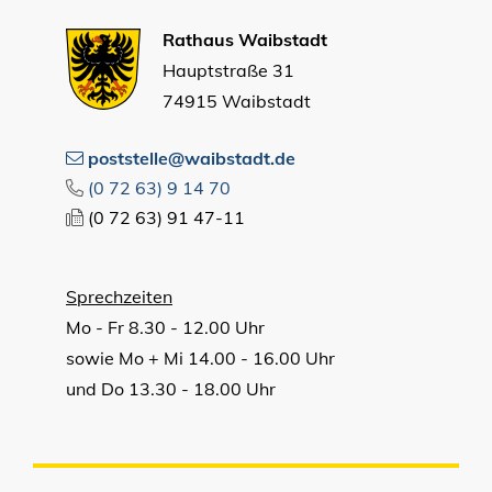
Rathaus Waibstadt
Hauptstraße 31
74915 Waibstadt
poststelle@waibstadt.de
(0
72
63) 9
14
70
(0
72
63) 91
47-11
Sprechzeiten
Mo - Fr 8.30 - 12.00 Uhr
sowie Mo + Mi 14.00 - 16.00 Uhr
und Do 13.30 - 18.00 Uhr