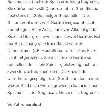
Spielhalle ist nach der Spielverordnung begrenzt.
Sie dürfen auf zwölf Quadratmetern Grundfläche
höchstens ein Geldspielgerät aufstellen. Die
Gesamtzahl darf zwölf Geräte insgesamt nicht
übersteigen. Beim Ausschank von Alkohol gilt für
Sie eine Obergrenze von zurzeit zwei Geräten. Bei
der Berechnung der Grundfläche werden
Nebenräume (z.B. Abstellräume, Toiletten, Flure)
nicht mitgerechnet. Sie müssen die Geräte so
aufstellen, dass kein Spieler gleichzeitig mehr als
zwei Geräte bedienen kann. Die Anzahl der
Unterhaltungsspielgeräte (Geräte, an denen man
weder Geld noch Waren gewinnen kann) in einer
Spielhalle ist im Gegensatz hierzu nicht begrenzt.
Verfahrensablauf